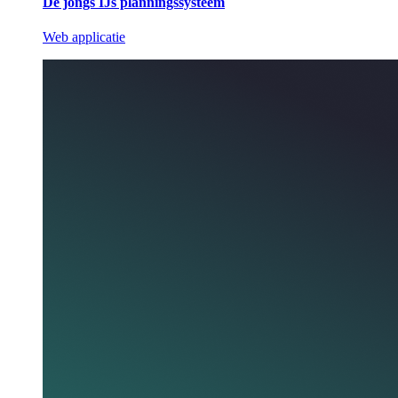
De jongs IJs planningssysteem
Web applicatie