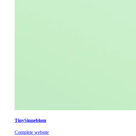
TinySinneblom
Complete website