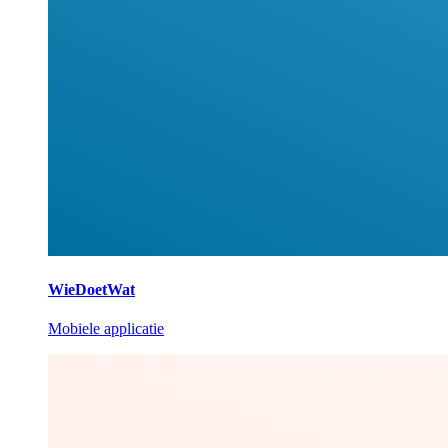
WieDoetWat
Mobiele applicatie